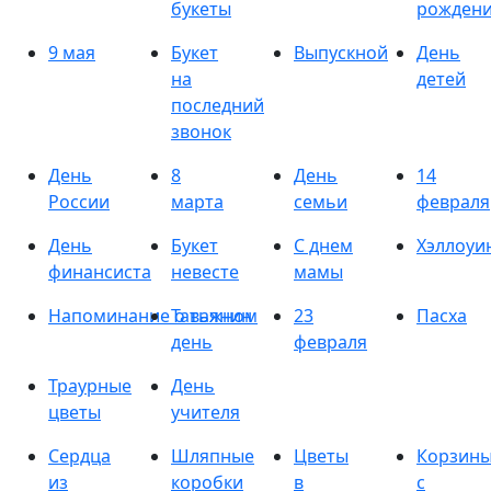
букеты
рожден
9 мая
Букет
Выпускной
День
на
детей
последний
звонок
День
8
День
14
России
марта
семьи
февраля
День
Букет
С днем
Хэллоуи
финансиста
невесте
мамы
Напоминание о важном
Татьянин
23
Пасха
день
февраля
Траурные
День
цветы
учителя
Сердца
Шляпные
Цветы
Корзин
из
коробки
в
с