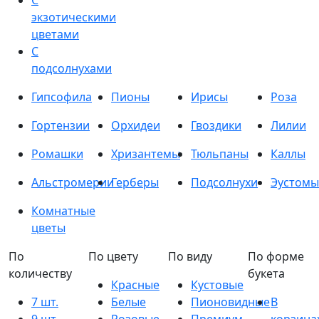
С
экзотическими
цветами
С
подсолнухами
Гипсофила
Пионы
Ирисы
Роза
Гортензии
Орхидеи
Гвоздики
Лилии
Ромашки
Хризантемы
Тюльпаны
Каллы
Альстромерии
Герберы
Подсолнухи
Эустомы
Комнатные
цветы
По
По цвету
По виду
По форме
количеству
букета
Красные
Кустовые
7 шт.
Белые
Пионовидные
В