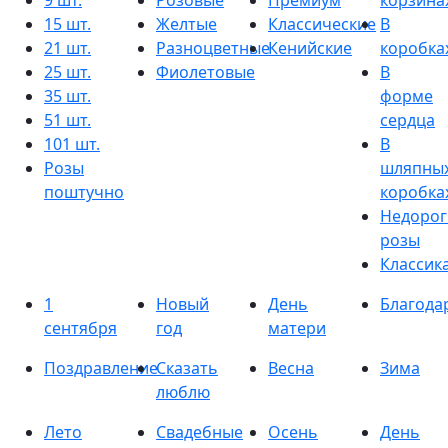
9 шт.
Розовые
Премиум
корзина
15 шт.
Желтые
Классические
В
21 шт.
Разноцветные
Кенийские
коробка
25 шт.
Фиолетовые
В
35 шт.
форме
51 шт.
сердца
101 шт.
В
Розы
шляпны
поштучно
коробка
Недорог
розы
Классик
1
Новый
День
Благода
сентября
год
матери
Поздравление
Сказать
Весна
Зима
люблю
Лето
Свадебные
Осень
День