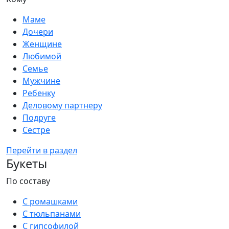
Маме
Дочери
Женщине
Любимой
Семье
Мужчине
Ребенку
Деловому партнеру
Подруге
Сестре
Перейти в раздел
Букеты
По составу
С ромашками
С тюльпанами
С гипсофилой