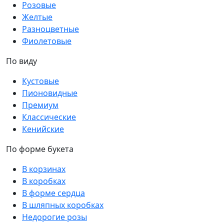
Розовые
Желтые
Разноцветные
Фиолетовые
По виду
Кустовые
Пионовидные
Премиум
Классические
Кенийские
По форме букета
В корзинах
В коробках
В форме сердца
В шляпных коробках
Недорогие розы