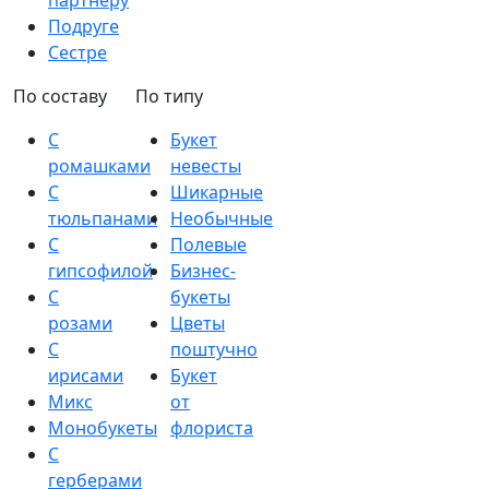
партнеру
Подруге
Сестре
По составу
По типу
С
Букет
ромашками
невесты
С
Шикарные
тюльпанами
Необычные
С
Полевые
гипсофилой
Бизнес-
С
букеты
розами
Цветы
С
поштучно
ирисами
Букет
Микс
от
Монобукеты
флориста
С
герберами