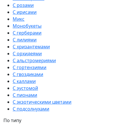
С розами
С ирисами
Микс
Монобукеты
С герберами
С лилиями
С хризантемами
С орхидеями
С альстромериями
С гортензиями
С гвоздиками
С каллами
С эустомой
С пионами
С экзотическими цветами
С подсолнухами
По типу