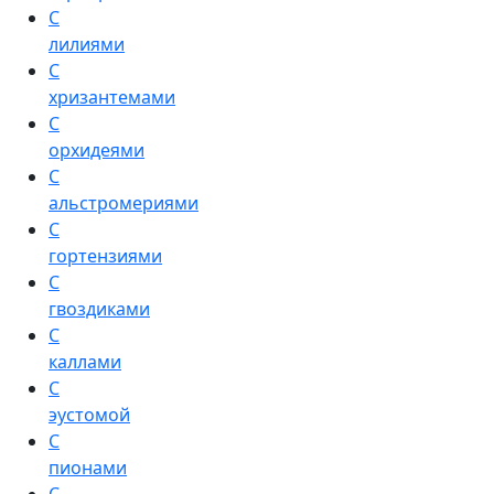
С
лилиями
С
хризантемами
С
орхидеями
С
альстромериями
С
гортензиями
С
гвоздиками
С
каллами
С
эустомой
С
пионами