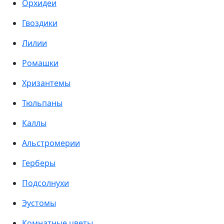
Орхидеи
Гвоздики
Лилии
Ромашки
Хризантемы
Тюльпаны
Каллы
Альстромерии
Герберы
Подсолнухи
Эустомы
Комнатные цветы