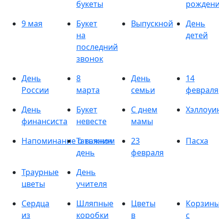
букеты
рожден
9 мая
Букет
Выпускной
День
на
детей
последний
звонок
День
8
День
14
России
марта
семьи
февраля
День
Букет
С днем
Хэллоуи
финансиста
невесте
мамы
Напоминание о важном
Татьянин
23
Пасха
день
февраля
Траурные
День
цветы
учителя
Сердца
Шляпные
Цветы
Корзин
из
коробки
в
с