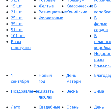
9 шт.
Розовые
Премиум
корзина
15 шт.
Желтые
Классические
В
21 шт.
Разноцветные
Кенийские
коробка
25 шт.
Фиолетовые
В
35 шт.
форме
51 шт.
сердца
101 шт.
В
Розы
шляпны
поштучно
коробка
Недорог
розы
Классик
1
Новый
День
Благода
сентября
год
матери
Поздравление
Сказать
Весна
Зима
люблю
Лето
Свадебные
Осень
День