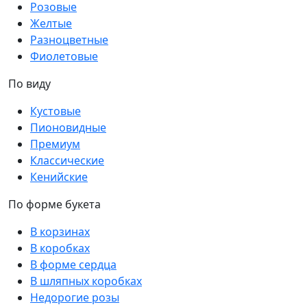
Розовые
Желтые
Разноцветные
Фиолетовые
По виду
Кустовые
Пионовидные
Премиум
Классические
Кенийские
По форме букета
В корзинах
В коробках
В форме сердца
В шляпных коробках
Недорогие розы