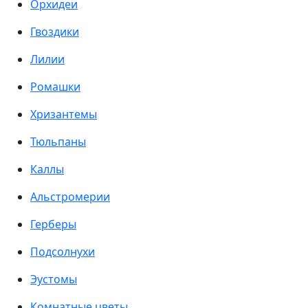
Орхидеи
Гвоздики
Лилии
Ромашки
Хризантемы
Тюльпаны
Каллы
Альстромерии
Герберы
Подсолнухи
Эустомы
Комнатные цветы