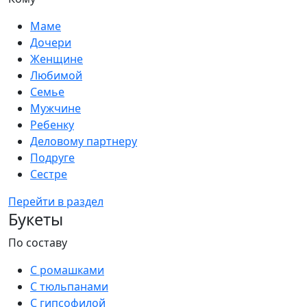
Маме
Дочери
Женщине
Любимой
Семье
Мужчине
Ребенку
Деловому партнеру
Подруге
Сестре
Перейти в раздел
Букеты
По составу
С ромашками
С тюльпанами
С гипсофилой