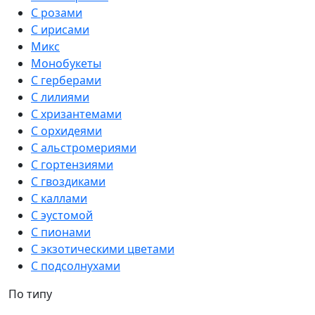
С розами
С ирисами
Микс
Монобукеты
С герберами
С лилиями
С хризантемами
С орхидеями
С альстромериями
С гортензиями
С гвоздиками
С каллами
С эустомой
С пионами
С экзотическими цветами
С подсолнухами
По типу