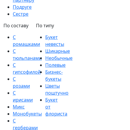
партнеру
Подруге
Сестре
По составу
По типу
С
Букет
ромашками
невесты
С
Шикарные
тюльпанами
Необычные
С
Полевые
гипсофилой
Бизнес-
С
букеты
розами
Цветы
С
поштучно
ирисами
Букет
Микс
от
Монобукеты
флориста
С
герберами