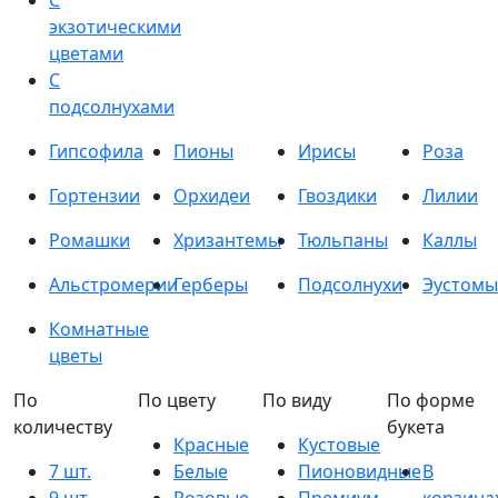
С
экзотическими
цветами
С
подсолнухами
Гипсофила
Пионы
Ирисы
Роза
Гортензии
Орхидеи
Гвоздики
Лилии
Ромашки
Хризантемы
Тюльпаны
Каллы
Альстромерии
Герберы
Подсолнухи
Эустомы
Комнатные
цветы
По
По цвету
По виду
По форме
количеству
букета
Красные
Кустовые
7 шт.
Белые
Пионовидные
В