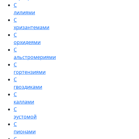
С
лилиями
С
хризантемами
С
орхидеями
С
альстромериями
С
гортензиями
С
гвоздиками
С
каллами
С
эустомой
С
пионами