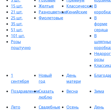
9 шт.
Розовые
Премиум
корзина
15 шт.
Желтые
Классические
В
21 шт.
Разноцветные
Кенийские
коробка
25 шт.
Фиолетовые
В
35 шт.
форме
51 шт.
сердца
101 шт.
В
Розы
шляпны
поштучно
коробка
Недорог
розы
Классик
1
Новый
День
Благода
сентября
год
матери
Поздравление
Сказать
Весна
Зима
люблю
Лето
Свадебные
Осень
День