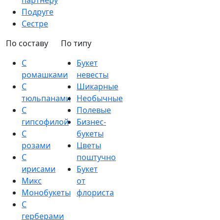
партнеру
Подруге
Сестре
По составу
По типу
С
Букет
ромашками
невесты
С
Шикарные
тюльпанами
Необычные
С
Полевые
гипсофилой
Бизнес-
С
букеты
розами
Цветы
С
поштучно
ирисами
Букет
Микс
от
Монобукеты
флориста
С
герберами