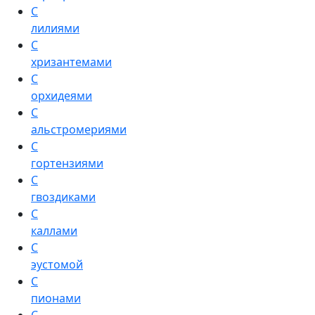
С
лилиями
С
хризантемами
С
орхидеями
С
альстромериями
С
гортензиями
С
гвоздиками
С
каллами
С
эустомой
С
пионами