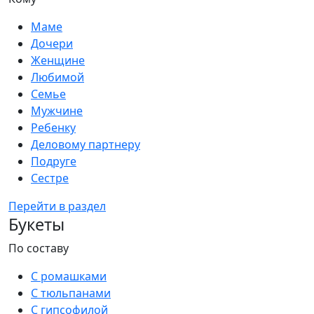
Маме
Дочери
Женщине
Любимой
Семье
Мужчине
Ребенку
Деловому партнеру
Подруге
Сестре
Перейти в раздел
Букеты
По составу
С ромашками
С тюльпанами
С гипсофилой