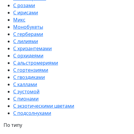
С розами
С ирисами
Микс
Монобукеты
С герберами
С лилиями
С хризантемами
С орхидеями
С альстромериями
С гортензиями
С гвоздиками
С каллами
С эустомой
С пионами
С экзотическими цветами
С подсолнухами
По типу