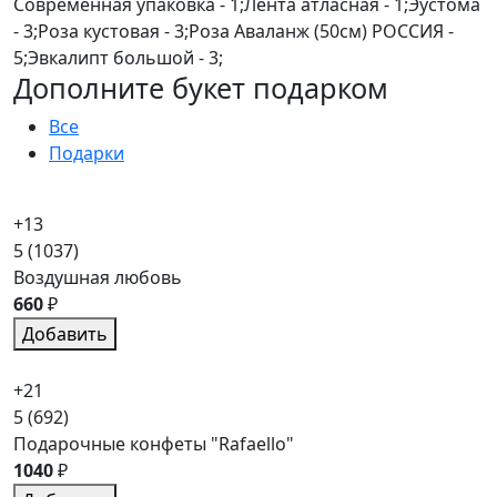
Современная упаковка - 1;Лента атласная - 1;Эустома
- 3;Роза кустовая - 3;Роза Аваланж (50см) РОССИЯ -
5;Эвкалипт большой - 3;
Дополните букет подарком
Все
Подарки
+13
5
(1037)
Воздушная любовь
660
₽
Добавить
+21
5
(692)
Подарочные конфеты "Rafaello"
1040
₽