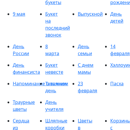
букеты
рожден
9 мая
Букет
Выпускной
День
на
детей
последний
звонок
День
8
День
14
России
марта
семьи
февраля
День
Букет
С днем
Хэллоуи
финансиста
невесте
мамы
Напоминание о важном
Татьянин
23
Пасха
день
февраля
Траурные
День
цветы
учителя
Сердца
Шляпные
Цветы
Корзин
из
коробки
в
с