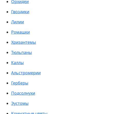
Орхидеи
Гвоздики
Лилии
Ромашки
Хризантемы
Тюльпаны
Каллы
Альстромерии
Герберы
Подсолнухи
Эустомы
Комнатные цветы