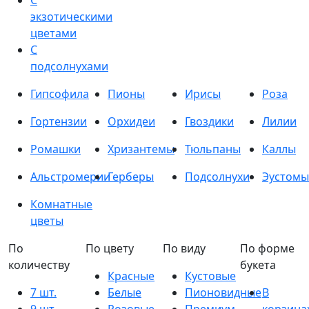
С
экзотическими
цветами
С
подсолнухами
Гипсофила
Пионы
Ирисы
Роза
Гортензии
Орхидеи
Гвоздики
Лилии
Ромашки
Хризантемы
Тюльпаны
Каллы
Альстромерии
Герберы
Подсолнухи
Эустомы
Комнатные
цветы
По
По цвету
По виду
По форме
количеству
букета
Красные
Кустовые
7 шт.
Белые
Пионовидные
В