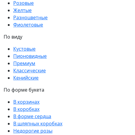
Розовые
Желтые
Разноцветные
Фиолетовые
По виду
Кустовые
Пионовидные
Премиум
Классические
Кенийские
По форме букета
В корзинах
В коробках
В форме сердца
В шляпных коробках
Недорогие розы