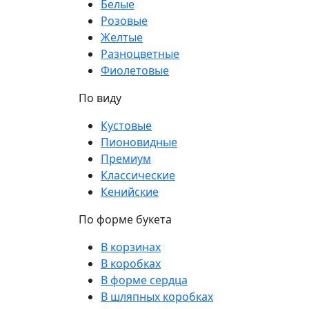
Белые
Розовые
Желтые
Разноцветные
Фиолетовые
По виду
Кустовые
Пионовидные
Премиум
Классические
Кенийские
По форме букета
В корзинах
В коробках
В форме сердца
В шляпных коробках