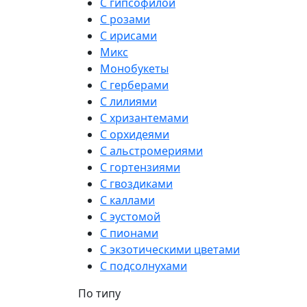
С гипсофилой
С розами
С ирисами
Микс
Монобукеты
С герберами
С лилиями
С хризантемами
С орхидеями
С альстромериями
С гортензиями
С гвоздиками
С каллами
С эустомой
С пионами
С экзотическими цветами
С подсолнухами
По типу