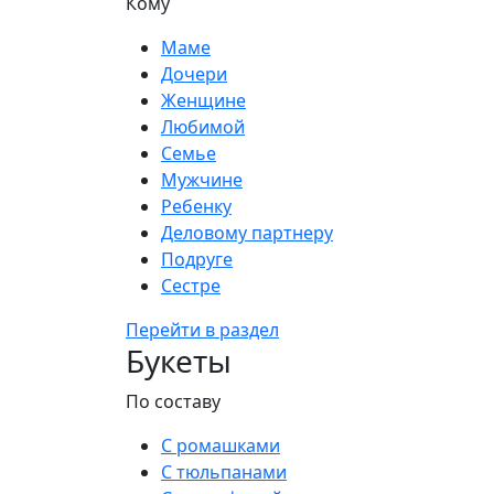
Кому
Маме
Дочери
Женщине
Любимой
Семье
Мужчине
Ребенку
Деловому партнеру
Подруге
Сестре
Перейти в раздел
Букеты
По составу
С ромашками
С тюльпанами