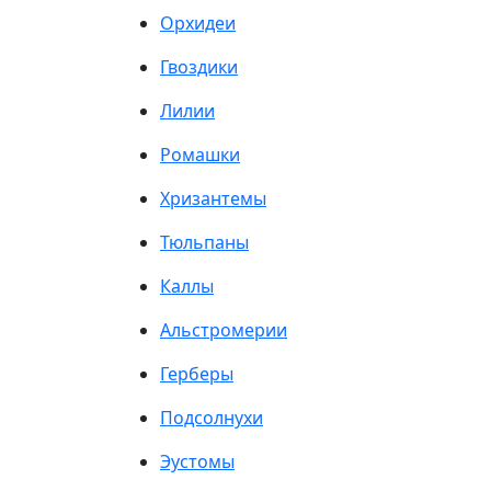
Орхидеи
Гвоздики
Лилии
Ромашки
Хризантемы
Тюльпаны
Каллы
Альстромерии
Герберы
Подсолнухи
Эустомы