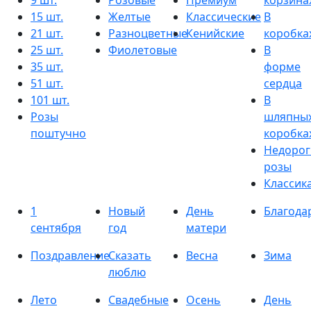
9 шт.
Розовые
Премиум
корзина
15 шт.
Желтые
Классические
В
21 шт.
Разноцветные
Кенийские
коробка
25 шт.
Фиолетовые
В
35 шт.
форме
51 шт.
сердца
101 шт.
В
Розы
шляпны
поштучно
коробка
Недорог
розы
Классик
1
Новый
День
Благода
сентября
год
матери
Поздравление
Сказать
Весна
Зима
люблю
Лето
Свадебные
Осень
День