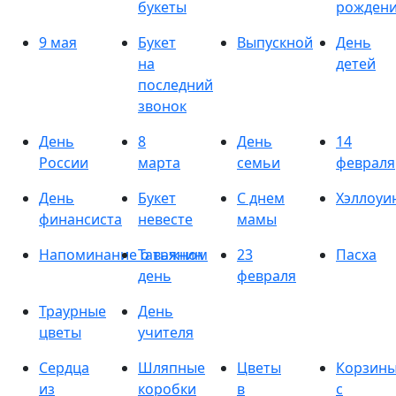
букеты
рожден
9 мая
Букет
Выпускной
День
на
детей
последний
звонок
День
8
День
14
России
марта
семьи
февраля
День
Букет
С днем
Хэллоуи
финансиста
невесте
мамы
Напоминание о важном
Татьянин
23
Пасха
день
февраля
Траурные
День
цветы
учителя
Сердца
Шляпные
Цветы
Корзин
из
коробки
в
с