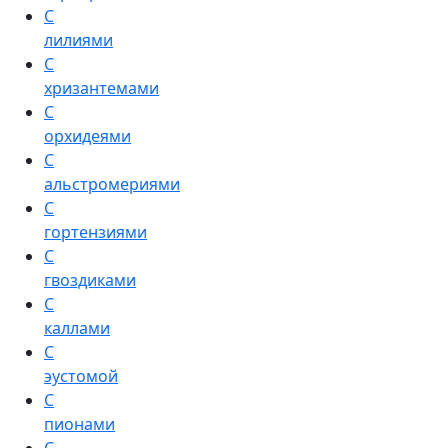
С
лилиями
С
хризантемами
С
орхидеями
С
альстромериями
С
гортензиями
С
гвоздиками
С
каллами
С
эустомой
С
пионами