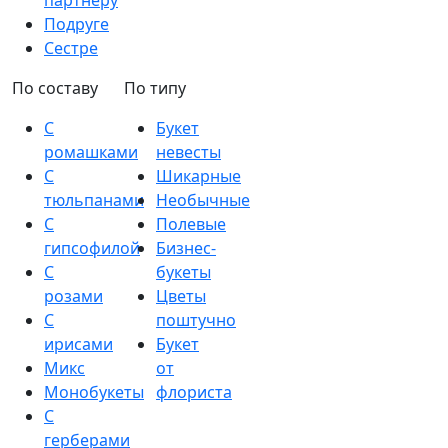
партнеру
Подруге
Сестре
По составу
По типу
С
Букет
ромашками
невесты
С
Шикарные
тюльпанами
Необычные
С
Полевые
гипсофилой
Бизнес-
С
букеты
розами
Цветы
С
поштучно
ирисами
Букет
Микс
от
Монобукеты
флориста
С
герберами