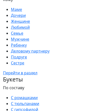
Маме
Дочери
Женщине
Любимой
Семье
Мужчине
Ребенку
Деловому партнеру
Подруге
Сестре
Перейти в раздел
Букеты
По составу
С ромашками
С тюльпанами
С гипсофилой