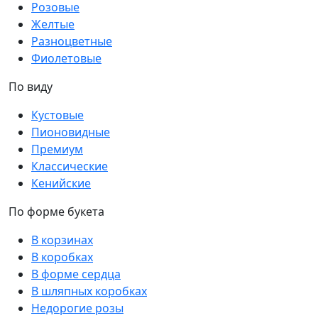
Розовые
Желтые
Разноцветные
Фиолетовые
По виду
Кустовые
Пионовидные
Премиум
Классические
Кенийские
По форме букета
В корзинах
В коробках
В форме сердца
В шляпных коробках
Недорогие розы