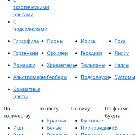
С
экзотическими
цветами
С
подсолнухами
Гипсофила
Пионы
Ирисы
Роза
Гортензии
Орхидеи
Гвоздики
Лилии
Ромашки
Хризантемы
Тюльпаны
Каллы
Альстромерии
Герберы
Подсолнухи
Эустомы
Комнатные
цветы
По
По цвету
По виду
По форме
количеству
букета
Красные
Кустовые
7 шт.
Белые
Пионовидные
В