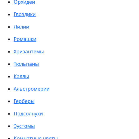
Орхидеи
Гвоздики
Лилии
Ромашки
Хризантемы
Тюльпаны
Каллы
Альстромерии
Герберы
Подсолнухи
Эустомы
Комнатные цветы