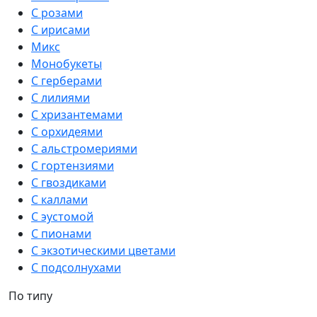
С розами
С ирисами
Микс
Монобукеты
С герберами
С лилиями
С хризантемами
С орхидеями
С альстромериями
С гортензиями
С гвоздиками
С каллами
С эустомой
С пионами
С экзотическими цветами
С подсолнухами
По типу