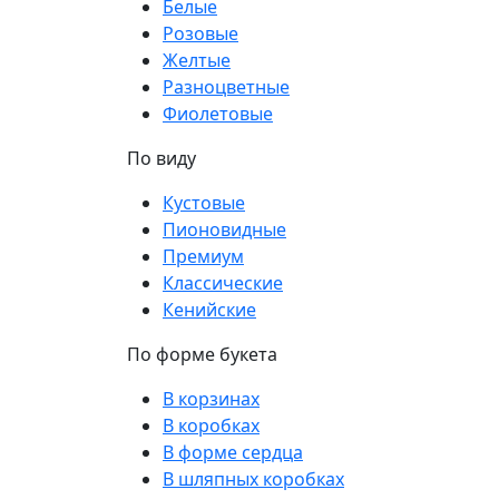
Белые
Розовые
Желтые
Разноцветные
Фиолетовые
По виду
Кустовые
Пионовидные
Премиум
Классические
Кенийские
По форме букета
В корзинах
В коробках
В форме сердца
В шляпных коробках