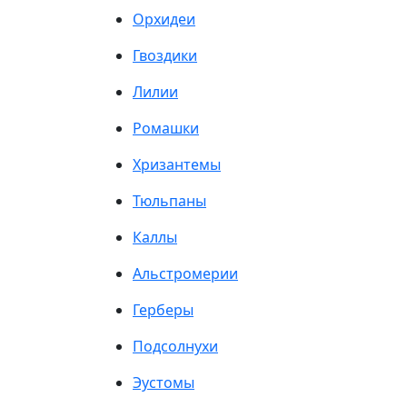
Орхидеи
Гвоздики
Лилии
Ромашки
Хризантемы
Тюльпаны
Каллы
Альстромерии
Герберы
Подсолнухи
Эустомы