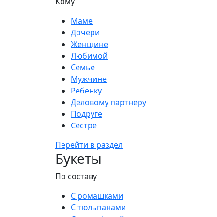
Кому
Маме
Дочери
Женщине
Любимой
Семье
Мужчине
Ребенку
Деловому партнеру
Подруге
Сестре
Перейти в раздел
Букеты
По составу
С ромашками
С тюльпанами