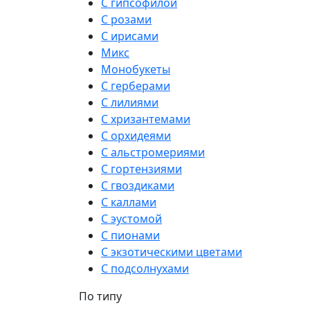
С гипсофилой
С розами
С ирисами
Микс
Монобукеты
С герберами
С лилиями
С хризантемами
С орхидеями
С альстромериями
С гортензиями
С гвоздиками
С каллами
С эустомой
С пионами
С экзотическими цветами
С подсолнухами
По типу