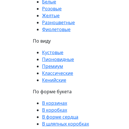
Белые
Розовые
Желтые
Разноцветные
Фиолетовые
По виду
Кустовые
Пионовидные
Премиум
Классические
Кенийские
По форме букета
В корзинах
В коробках
В форме сердца
В шляпных коробках