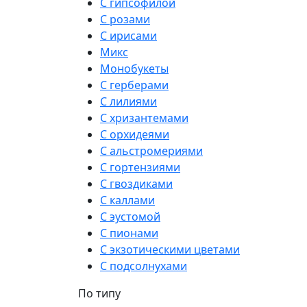
С гипсофилой
С розами
С ирисами
Микс
Монобукеты
С герберами
С лилиями
С хризантемами
С орхидеями
С альстромериями
С гортензиями
С гвоздиками
С каллами
С эустомой
С пионами
С экзотическими цветами
С подсолнухами
По типу