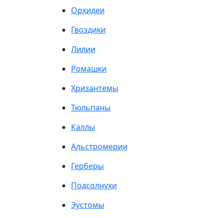
Орхидеи
Гвоздики
Лилии
Ромашки
Хризантемы
Тюльпаны
Каллы
Альстромерии
Герберы
Подсолнухи
Эустомы