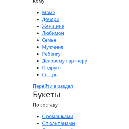
Кому
Маме
Дочери
Женщине
Любимой
Семье
Мужчине
Ребенку
Деловому партнеру
Подруге
Сестре
Перейти в раздел
Букеты
По составу
С ромашками
С тюльпанами