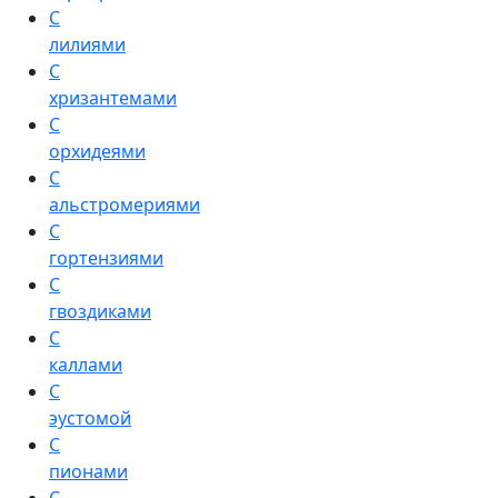
С
лилиями
С
хризантемами
С
орхидеями
С
альстромериями
С
гортензиями
С
гвоздиками
С
каллами
С
эустомой
С
пионами