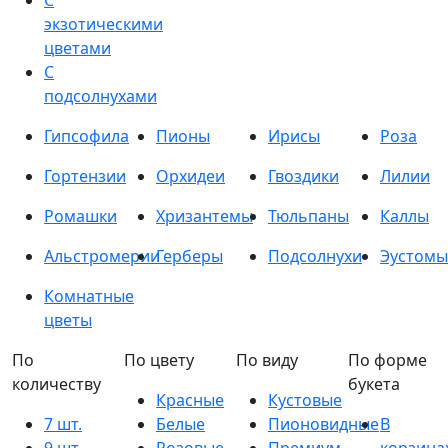
С
экзотическими
цветами
С
подсолнухами
Гипсофила
Пионы
Ирисы
Роза
Гортензии
Орхидеи
Гвоздики
Лилии
Ромашки
Хризантемы
Тюльпаны
Каллы
Альстромерии
Герберы
Подсолнухи
Эустомы
Комнатные
цветы
По
По цвету
По виду
По форме
количеству
букета
Красные
Кустовые
7 шт.
Белые
Пионовидные
В