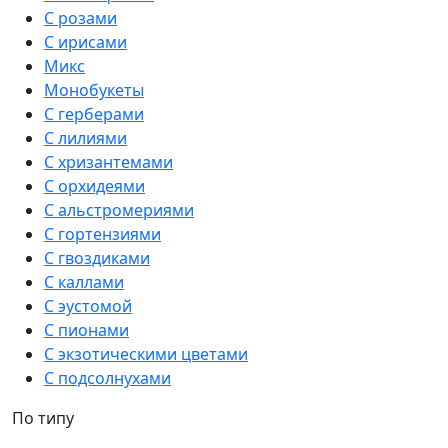
С розами
С ирисами
Микс
Монобукеты
С герберами
С лилиями
С хризантемами
С орхидеями
С альстромериями
С гортензиями
С гвоздиками
С каллами
С эустомой
С пионами
С экзотическими цветами
С подсолнухами
По типу