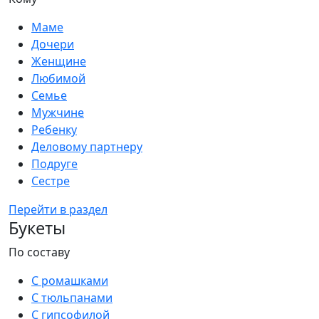
Маме
Дочери
Женщине
Любимой
Семье
Мужчине
Ребенку
Деловому партнеру
Подруге
Сестре
Перейти в раздел
Букеты
По составу
С ромашками
С тюльпанами
С гипсофилой