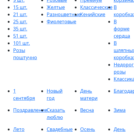
9 шт.
Розовые
Премиум
корзина
15 шт.
Желтые
Классические
В
21 шт.
Разноцветные
Кенийские
коробка
25 шт.
Фиолетовые
В
35 шт.
форме
51 шт.
сердца
101 шт.
В
Розы
шляпны
поштучно
коробка
Недорог
розы
Классик
1
Новый
День
Благода
сентября
год
матери
Поздравление
Сказать
Весна
Зима
люблю
Лето
Свадебные
Осень
День