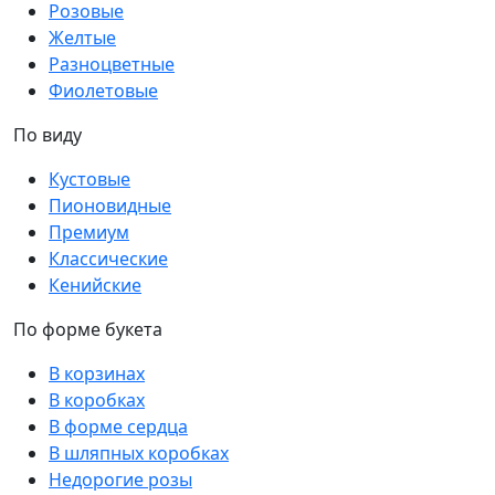
Розовые
Желтые
Разноцветные
Фиолетовые
По виду
Кустовые
Пионовидные
Премиум
Классические
Кенийские
По форме букета
В корзинах
В коробках
В форме сердца
В шляпных коробках
Недорогие розы