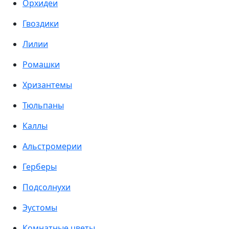
Орхидеи
Гвоздики
Лилии
Ромашки
Хризантемы
Тюльпаны
Каллы
Альстромерии
Герберы
Подсолнухи
Эустомы
Комнатные цветы