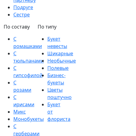
партнеру
Подруге
Сестре
По составу
По типу
С
Букет
ромашками
невесты
С
Шикарные
тюльпанами
Необычные
С
Полевые
гипсофилой
Бизнес-
С
букеты
розами
Цветы
С
поштучно
ирисами
Букет
Микс
от
Монобукеты
флориста
С
герберами