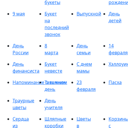
букеты
рожден
9 мая
Букет
Выпускной
День
на
детей
последний
звонок
День
8
День
14
России
марта
семьи
февраля
День
Букет
С днем
Хэллоуи
финансиста
невесте
мамы
Напоминание о важном
Татьянин
23
Пасха
день
февраля
Траурные
День
цветы
учителя
Сердца
Шляпные
Цветы
Корзин
из
коробки
в
с