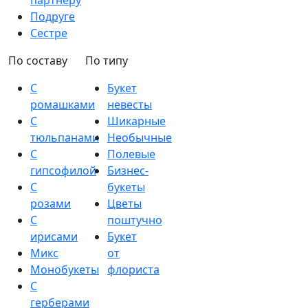
партнеру
Подруге
Сестре
По составу
По типу
С
Букет
ромашками
невесты
С
Шикарные
тюльпанами
Необычные
С
Полевые
гипсофилой
Бизнес-
С
букеты
розами
Цветы
С
поштучно
ирисами
Букет
Микс
от
Монобукеты
флориста
С
герберами