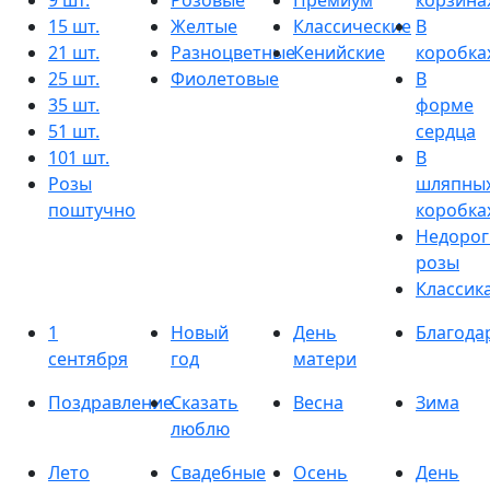
9 шт.
Розовые
Премиум
корзина
15 шт.
Желтые
Классические
В
21 шт.
Разноцветные
Кенийские
коробка
25 шт.
Фиолетовые
В
35 шт.
форме
51 шт.
сердца
101 шт.
В
Розы
шляпны
поштучно
коробка
Недорог
розы
Классик
1
Новый
День
Благода
сентября
год
матери
Поздравление
Сказать
Весна
Зима
люблю
Лето
Свадебные
Осень
День