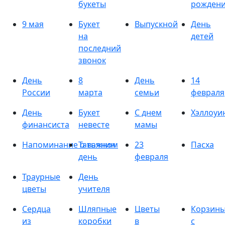
букеты
рожден
9 мая
Букет
Выпускной
День
на
детей
последний
звонок
День
8
День
14
России
марта
семьи
февраля
День
Букет
С днем
Хэллоуи
финансиста
невесте
мамы
Напоминание о важном
Татьянин
23
Пасха
день
февраля
Траурные
День
цветы
учителя
Сердца
Шляпные
Цветы
Корзин
из
коробки
в
с