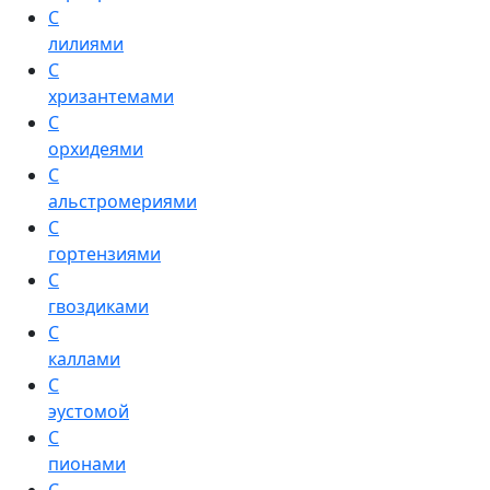
С
лилиями
С
хризантемами
С
орхидеями
С
альстромериями
С
гортензиями
С
гвоздиками
С
каллами
С
эустомой
С
пионами