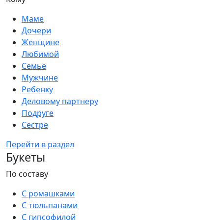
Маме
Дочери
Женщине
Любимой
Семье
Мужчине
Ребенку
Деловому партнеру
Подруге
Сестре
Перейти в раздел
Букеты
По составу
С ромашками
С тюльпанами
С гипсофилой