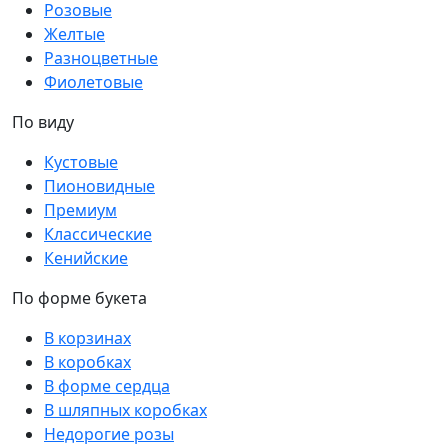
Розовые
Желтые
Разноцветные
Фиолетовые
По виду
Кустовые
Пионовидные
Премиум
Классические
Кенийские
По форме букета
В корзинах
В коробках
В форме сердца
В шляпных коробках
Недорогие розы