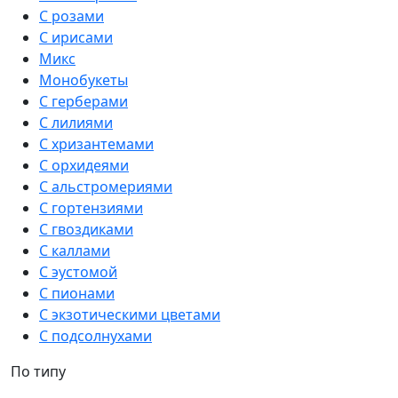
С розами
С ирисами
Микс
Монобукеты
С герберами
С лилиями
С хризантемами
С орхидеями
С альстромериями
С гортензиями
С гвоздиками
С каллами
С эустомой
С пионами
С экзотическими цветами
С подсолнухами
По типу