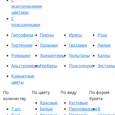
С
экзотическими
цветами
С
подсолнухами
Гипсофила
Пионы
Ирисы
Роза
Гортензии
Орхидеи
Гвоздики
Лилии
Ромашки
Хризантемы
Тюльпаны
Каллы
Альстромерии
Герберы
Подсолнухи
Эустомы
Комнатные
цветы
По
По цвету
По виду
По форме
количеству
букета
Красные
Кустовые
7 шт.
Белые
Пионовидные
В