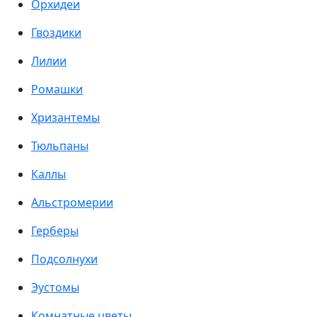
Орхидеи
Гвоздики
Лилии
Ромашки
Хризантемы
Тюльпаны
Каллы
Альстромерии
Герберы
Подсолнухи
Эустомы
Комнатные цветы