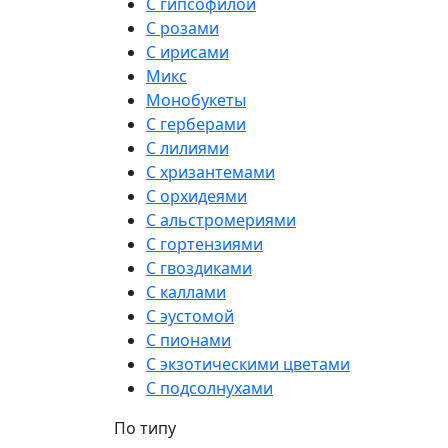
С гипсофилой
С розами
С ирисами
Микс
Монобукеты
С герберами
С лилиями
С хризантемами
С орхидеями
С альстромериями
С гортензиями
С гвоздиками
С каллами
С эустомой
С пионами
С экзотическими цветами
С подсолнухами
По типу