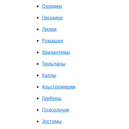
Орхидеи
Гвоздики
Лилии
Ромашки
Хризантемы
Тюльпаны
Каллы
Альстромерии
Герберы
Подсолнухи
Эустомы