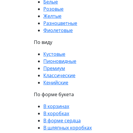
Белые
Розовые
Желтые
Разноцветные
Фиолетовые
По виду
Кустовые
Пионовидные
Премиум
Классические
Кенийские
По форме букета
В корзинах
В коробках
В форме сердца
В шляпных коробках