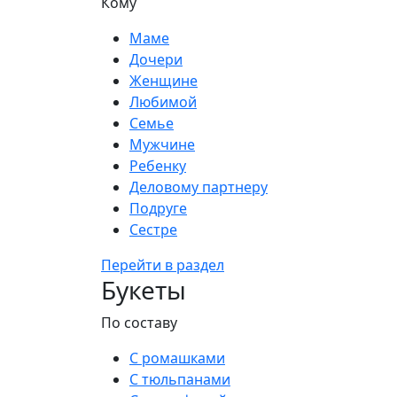
Кому
Маме
Дочери
Женщине
Любимой
Семье
Мужчине
Ребенку
Деловому партнеру
Подруге
Сестре
Перейти в раздел
Букеты
По составу
С ромашками
С тюльпанами