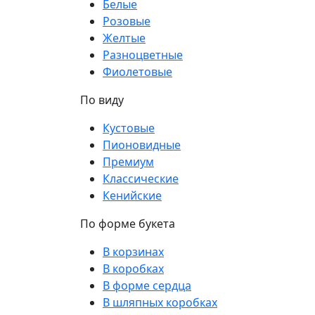
Белые
Розовые
Желтые
Разноцветные
Фиолетовые
По виду
Кустовые
Пионовидные
Премиум
Классические
Кенийские
По форме букета
В корзинах
В коробках
В форме сердца
В шляпных коробках