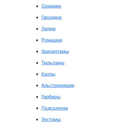
Орхидеи
Гвоздики
Лилии
Ромашки
Хризантемы
Тюльпаны
Каллы
Альстромерии
Герберы
Подсолнухи
Эустомы