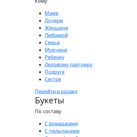
Кому
Маме
Дочери
Женщине
Любимой
Семье
Мужчине
Ребенку
Деловому партнеру
Подруге
Сестре
Перейти в раздел
Букеты
По составу
С ромашками
С тюльпанами