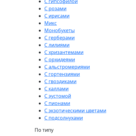
С гипсофилой
С розами
С ирисами
Микс
Монобукеты
С герберами
С лилиями
С хризантемами
С орхидеями
С альстромериями
С гортензиями
С гвоздиками
С каллами
С эустомой
С пионами
С экзотическими цветами
С подсолнухами
По типу