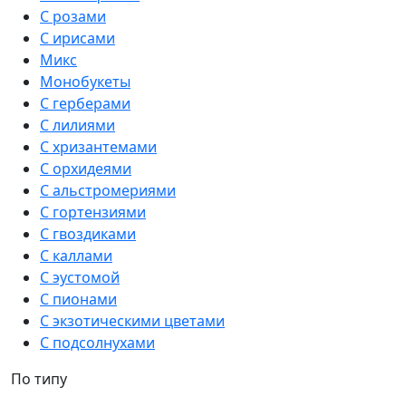
С розами
С ирисами
Микс
Монобукеты
С герберами
С лилиями
С хризантемами
С орхидеями
С альстромериями
С гортензиями
С гвоздиками
С каллами
С эустомой
С пионами
С экзотическими цветами
С подсолнухами
По типу