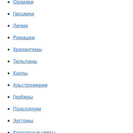
Орхидеи
Гвоздики
Лилии
Ромашки
Хризантемы
Тюльпаны
Каллы
Альстромерии
Герберы
Подсолнухи
Эустомы
Комнатные цветы