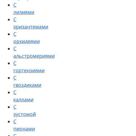
С
лилиями
С
хризантемами
С
орхидеями
С
альстромериями
С
гортензиями
С
гвоздиками
С
каллами
С
эустомой
С
пионами