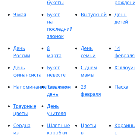
букеты
рожден
9 мая
Букет
Выпускной
День
на
детей
последний
звонок
День
8
День
14
России
марта
семьи
февраля
День
Букет
С днем
Хэллоуи
финансиста
невесте
мамы
Напоминание о важном
Татьянин
23
Пасха
день
февраля
Траурные
День
цветы
учителя
Сердца
Шляпные
Цветы
Корзин
из
коробки
в
с