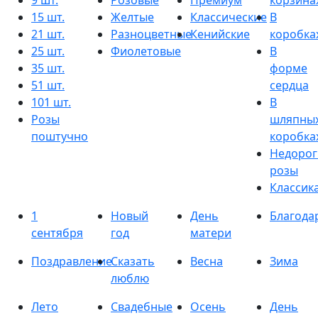
9 шт.
Розовые
Премиум
корзина
15 шт.
Желтые
Классические
В
21 шт.
Разноцветные
Кенийские
коробка
25 шт.
Фиолетовые
В
35 шт.
форме
51 шт.
сердца
101 шт.
В
Розы
шляпны
поштучно
коробка
Недорог
розы
Классик
1
Новый
День
Благода
сентября
год
матери
Поздравление
Сказать
Весна
Зима
люблю
Лето
Свадебные
Осень
День