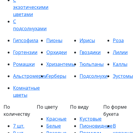
С
экзотическими
цветами
С
подсолнухами
Гипсофила
Пионы
Ирисы
Роза
Гортензии
Орхидеи
Гвоздики
Лилии
Ромашки
Хризантемы
Тюльпаны
Каллы
Альстромерии
Герберы
Подсолнухи
Эустомы
Комнатные
цветы
По
По цвету
По виду
По форме
количеству
букета
Красные
Кустовые
7 шт.
Белые
Пионовидные
В