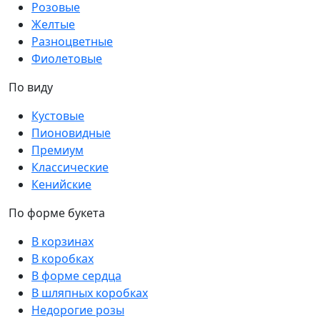
Розовые
Желтые
Разноцветные
Фиолетовые
По виду
Кустовые
Пионовидные
Премиум
Классические
Кенийские
По форме букета
В корзинах
В коробках
В форме сердца
В шляпных коробках
Недорогие розы