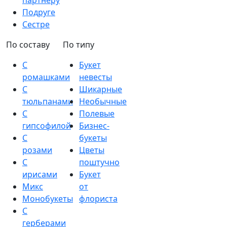
партнеру
Подруге
Сестре
По составу
По типу
С
Букет
ромашками
невесты
С
Шикарные
тюльпанами
Необычные
С
Полевые
гипсофилой
Бизнес-
С
букеты
розами
Цветы
С
поштучно
ирисами
Букет
Микс
от
Монобукеты
флориста
С
герберами