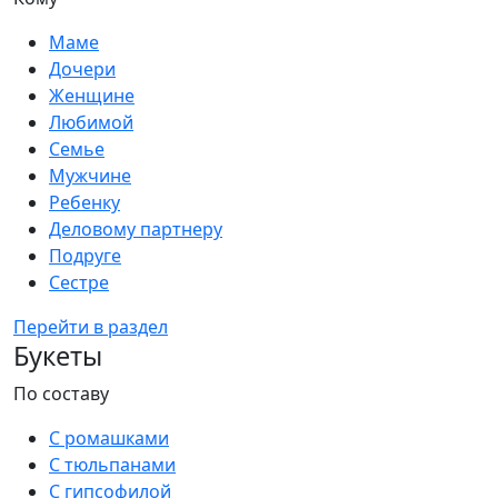
Маме
Дочери
Женщине
Любимой
Семье
Мужчине
Ребенку
Деловому партнеру
Подруге
Сестре
Перейти в раздел
Букеты
По составу
С ромашками
С тюльпанами
С гипсофилой