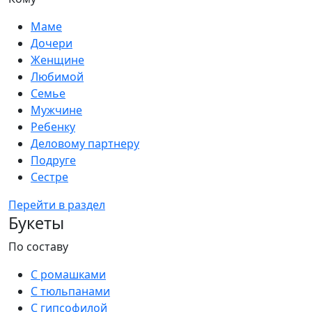
Маме
Дочери
Женщине
Любимой
Семье
Мужчине
Ребенку
Деловому партнеру
Подруге
Сестре
Перейти в раздел
Букеты
По составу
С ромашками
С тюльпанами
С гипсофилой