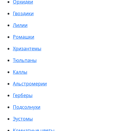
Орхидеи
Гвоздики
Лилии
Ромашки
Хризантемы
Тюльпаны
Каллы
Альстромерии
Герберы
Подсолнухи
Эустомы
Комнатные цветы