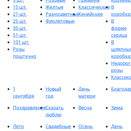
9 шт.
Розовые
Премиум
корзина
15 шт.
Желтые
Классические
В
21 шт.
Разноцветные
Кенийские
коробка
25 шт.
Фиолетовые
В
35 шт.
форме
51 шт.
сердца
101 шт.
В
Розы
шляпны
поштучно
коробка
Недорог
розы
Классик
1
Новый
День
Благода
сентября
год
матери
Поздравление
Сказать
Весна
Зима
люблю
Лето
Свадебные
Осень
День