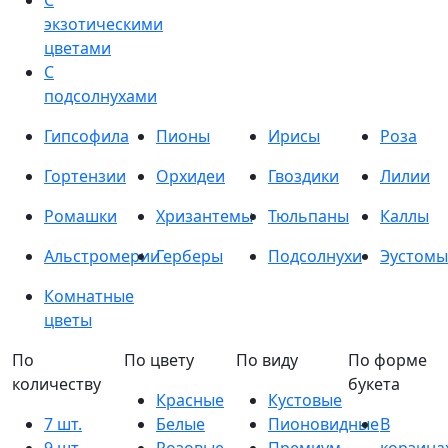
С
экзотическими
цветами
С
подсолнухами
Гипсофила
Пионы
Ирисы
Роза
Гортензии
Орхидеи
Гвоздики
Лилии
Ромашки
Хризантемы
Тюльпаны
Каллы
Альстромерии
Герберы
Подсолнухи
Эустомы
Комнатные
цветы
По
По цвету
По виду
По форме
количеству
букета
Красные
Кустовые
7 шт.
Белые
Пионовидные
В