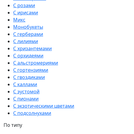
С розами
С ирисами
Микс
Монобукеты
С герберами
С лилиями
С хризантемами
С орхидеями
С альстромериями
С гортензиями
С гвоздиками
С каллами
С эустомой
С пионами
С экзотическими цветами
С подсолнухами
По типу