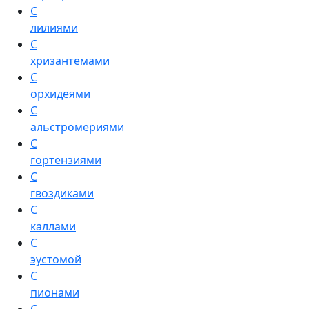
С
лилиями
С
хризантемами
С
орхидеями
С
альстромериями
С
гортензиями
С
гвоздиками
С
каллами
С
эустомой
С
пионами