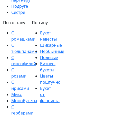
партнеру
Подруге
Сестре
По составу
По типу
С
Букет
ромашками
невесты
С
Шикарные
тюльпанами
Необычные
С
Полевые
гипсофилой
Бизнес-
С
букеты
розами
Цветы
С
поштучно
ирисами
Букет
Микс
от
Монобукеты
флориста
С
герберами