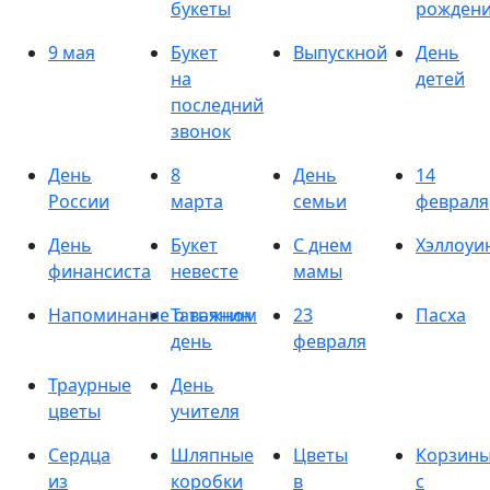
букеты
рожден
9 мая
Букет
Выпускной
День
на
детей
последний
звонок
День
8
День
14
России
марта
семьи
февраля
День
Букет
С днем
Хэллоуи
финансиста
невесте
мамы
Напоминание о важном
Татьянин
23
Пасха
день
февраля
Траурные
День
цветы
учителя
Сердца
Шляпные
Цветы
Корзин
из
коробки
в
с