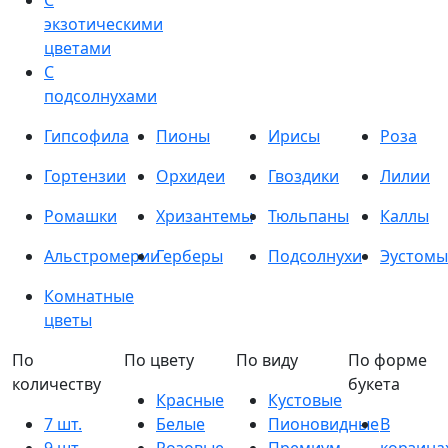
С
экзотическими
цветами
С
подсолнухами
Гипсофила
Пионы
Ирисы
Роза
Гортензии
Орхидеи
Гвоздики
Лилии
Ромашки
Хризантемы
Тюльпаны
Каллы
Альстромерии
Герберы
Подсолнухи
Эустомы
Комнатные
цветы
По
По цвету
По виду
По форме
количеству
букета
Красные
Кустовые
7 шт.
Белые
Пионовидные
В