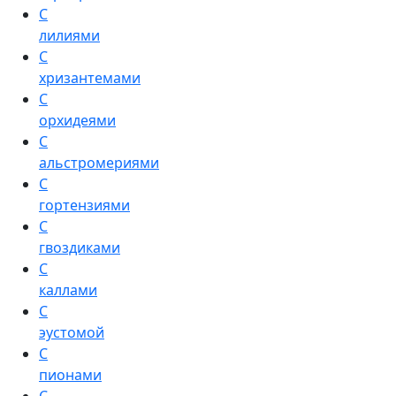
С
лилиями
С
хризантемами
С
орхидеями
С
альстромериями
С
гортензиями
С
гвоздиками
С
каллами
С
эустомой
С
пионами