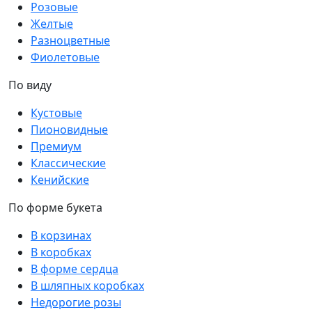
Розовые
Желтые
Разноцветные
Фиолетовые
По виду
Кустовые
Пионовидные
Премиум
Классические
Кенийские
По форме букета
В корзинах
В коробках
В форме сердца
В шляпных коробках
Недорогие розы