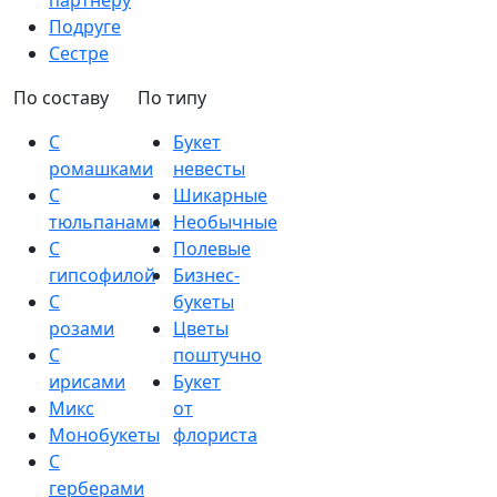
партнеру
Подруге
Сестре
По составу
По типу
С
Букет
ромашками
невесты
С
Шикарные
тюльпанами
Необычные
С
Полевые
гипсофилой
Бизнес-
С
букеты
розами
Цветы
С
поштучно
ирисами
Букет
Микс
от
Монобукеты
флориста
С
герберами