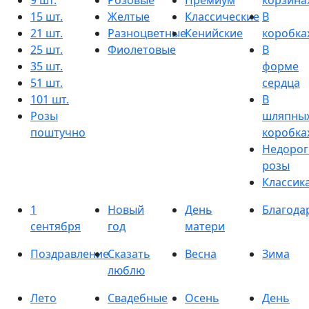
9 шт.
Розовые
Премиум
корзина
15 шт.
Желтые
Классические
В
21 шт.
Разноцветные
Кенийские
коробка
25 шт.
Фиолетовые
В
35 шт.
форме
51 шт.
сердца
101 шт.
В
Розы
шляпны
поштучно
коробка
Недорог
розы
Классик
1
Новый
День
Благода
сентября
год
матери
Поздравление
Сказать
Весна
Зима
люблю
Лето
Свадебные
Осень
День