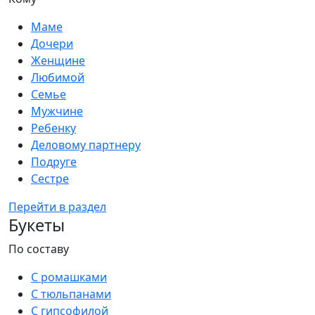
Маме
Дочери
Женщине
Любимой
Семье
Мужчине
Ребенку
Деловому партнеру
Подруге
Сестре
Перейти в раздел
Букеты
По составу
С ромашками
С тюльпанами
С гипсофилой