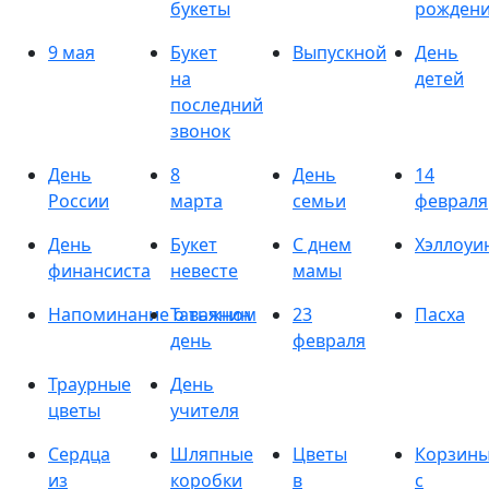
букеты
рожден
9 мая
Букет
Выпускной
День
на
детей
последний
звонок
День
8
День
14
России
марта
семьи
февраля
День
Букет
С днем
Хэллоуи
финансиста
невесте
мамы
Напоминание о важном
Татьянин
23
Пасха
день
февраля
Траурные
День
цветы
учителя
Сердца
Шляпные
Цветы
Корзин
из
коробки
в
с