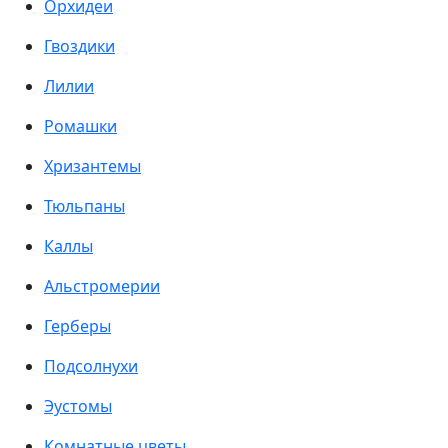
Орхидеи
Гвоздики
Лилии
Ромашки
Хризантемы
Тюльпаны
Каллы
Альстромерии
Герберы
Подсолнухи
Эустомы
Комнатные цветы