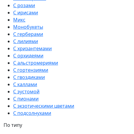
С розами
С ирисами
Микс
Монобукеты
С герберами
С лилиями
С хризантемами
С орхидеями
С альстромериями
С гортензиями
С гвоздиками
С каллами
С эустомой
С пионами
С экзотическими цветами
С подсолнухами
По типу