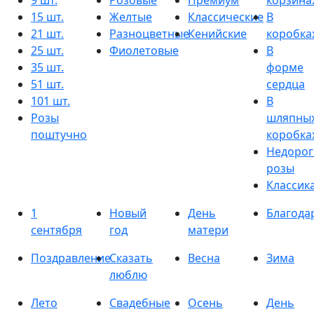
9 шт.
Розовые
Премиум
корзина
15 шт.
Желтые
Классические
В
21 шт.
Разноцветные
Кенийские
коробка
25 шт.
Фиолетовые
В
35 шт.
форме
51 шт.
сердца
101 шт.
В
Розы
шляпны
поштучно
коробка
Недорог
розы
Классик
1
Новый
День
Благода
сентября
год
матери
Поздравление
Сказать
Весна
Зима
люблю
Лето
Свадебные
Осень
День