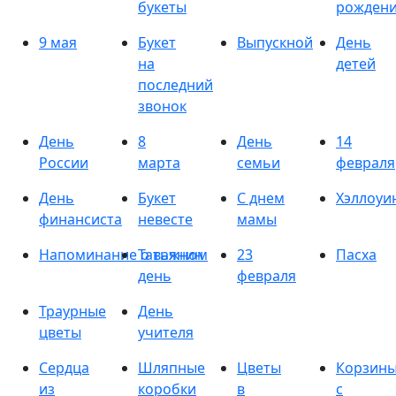
букеты
рожден
9 мая
Букет
Выпускной
День
на
детей
последний
звонок
День
8
День
14
России
марта
семьи
февраля
День
Букет
С днем
Хэллоуи
финансиста
невесте
мамы
Напоминание о важном
Татьянин
23
Пасха
день
февраля
Траурные
День
цветы
учителя
Сердца
Шляпные
Цветы
Корзин
из
коробки
в
с