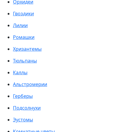
Орхидеи
Гвоздики
Лилии
Ромашки
Хризантемы
Тюльпаны
Каллы
Альстромерии
Герберы
Подсолнухи
Эустомы
Комнатные цветы