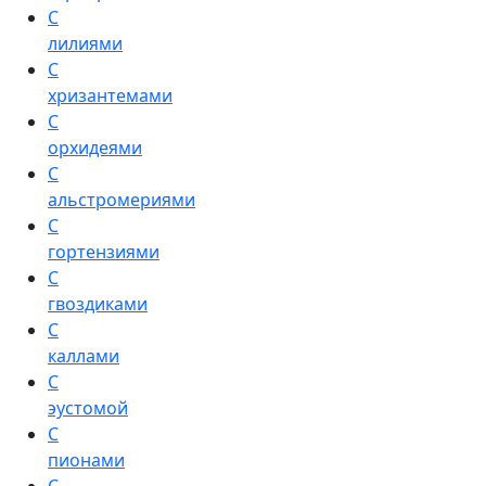
С
лилиями
С
хризантемами
С
орхидеями
С
альстромериями
С
гортензиями
С
гвоздиками
С
каллами
С
эустомой
С
пионами