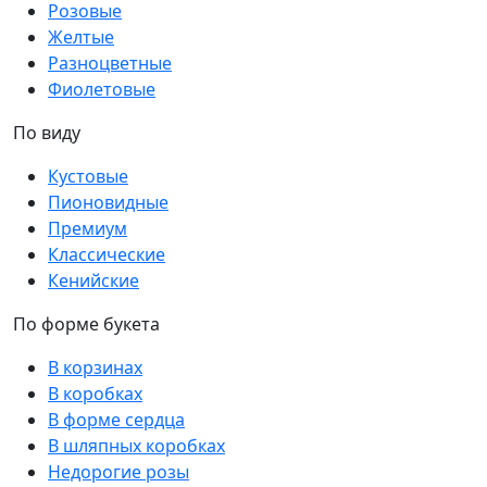
Розовые
Желтые
Разноцветные
Фиолетовые
По виду
Кустовые
Пионовидные
Премиум
Классические
Кенийские
По форме букета
В корзинах
В коробках
В форме сердца
В шляпных коробках
Недорогие розы