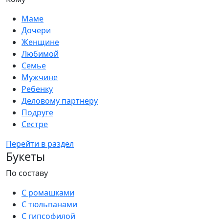
Маме
Дочери
Женщине
Любимой
Семье
Мужчине
Ребенку
Деловому партнеру
Подруге
Сестре
Перейти в раздел
Букеты
По составу
С ромашками
С тюльпанами
С гипсофилой