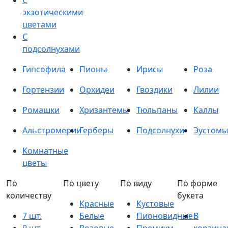
С
экзотическими
цветами
С
подсолнухами
Гипсофила
Пионы
Ирисы
Роза
Гортензии
Орхидеи
Гвоздики
Лилии
Ромашки
Хризантемы
Тюльпаны
Каллы
Альстромерии
Герберы
Подсолнухи
Эустомы
Комнатные
цветы
По
По цвету
По виду
По форме
количеству
букета
Красные
Кустовые
7 шт.
Белые
Пионовидные
В