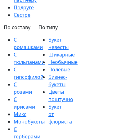
партнеру
Подруге
Сестре
По составу
По типу
С
Букет
ромашками
невесты
С
Шикарные
тюльпанами
Необычные
С
Полевые
гипсофилой
Бизнес-
С
букеты
розами
Цветы
С
поштучно
ирисами
Букет
Микс
от
Монобукеты
флориста
С
герберами