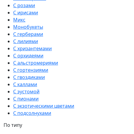
С розами
С ирисами
Микс
Монобукеты
С герберами
С лилиями
С хризантемами
С орхидеями
С альстромериями
С гортензиями
С гвоздиками
С каллами
С эустомой
С пионами
С экзотическими цветами
С подсолнухами
По типу