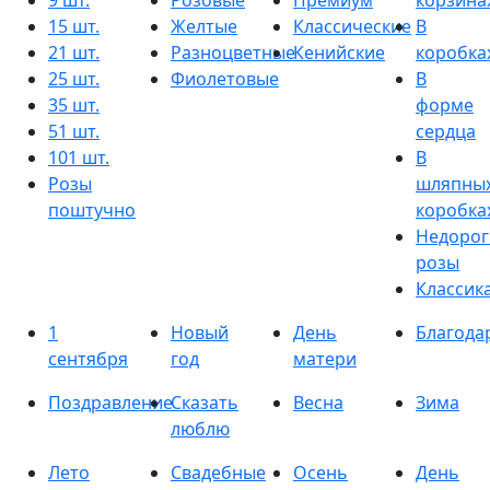
9 шт.
Розовые
Премиум
корзина
15 шт.
Желтые
Классические
В
21 шт.
Разноцветные
Кенийские
коробка
25 шт.
Фиолетовые
В
35 шт.
форме
51 шт.
сердца
101 шт.
В
Розы
шляпны
поштучно
коробка
Недорог
розы
Классик
1
Новый
День
Благода
сентября
год
матери
Поздравление
Сказать
Весна
Зима
люблю
Лето
Свадебные
Осень
День