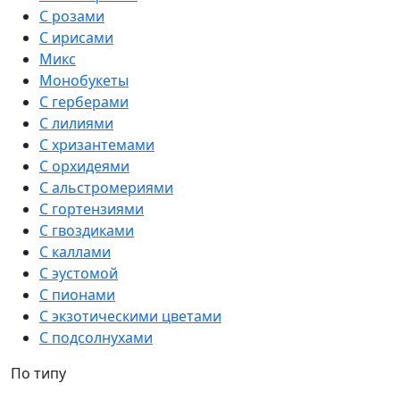
С розами
С ирисами
Микс
Монобукеты
С герберами
С лилиями
С хризантемами
С орхидеями
С альстромериями
С гортензиями
С гвоздиками
С каллами
С эустомой
С пионами
С экзотическими цветами
С подсолнухами
По типу