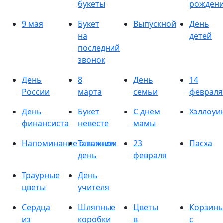
букеты
рожден
9 мая
Букет
Выпускной
День
на
детей
последний
звонок
День
8
День
14
России
марта
семьи
февраля
День
Букет
С днем
Хэллоуи
финансиста
невесте
мамы
Напоминание о важном
Татьянин
23
Пасха
день
февраля
Траурные
День
цветы
учителя
Сердца
Шляпные
Цветы
Корзин
из
коробки
в
с