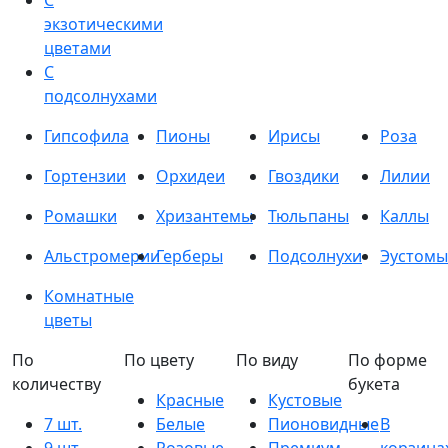
С
экзотическими
цветами
С
подсолнухами
Гипсофила
Пионы
Ирисы
Роза
Гортензии
Орхидеи
Гвоздики
Лилии
Ромашки
Хризантемы
Тюльпаны
Каллы
Альстромерии
Герберы
Подсолнухи
Эустомы
Комнатные
цветы
По
По цвету
По виду
По форме
количеству
букета
Красные
Кустовые
7 шт.
Белые
Пионовидные
В