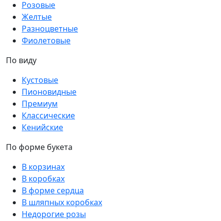
Розовые
Желтые
Разноцветные
Фиолетовые
По виду
Кустовые
Пионовидные
Премиум
Классические
Кенийские
По форме букета
В корзинах
В коробках
В форме сердца
В шляпных коробках
Недорогие розы