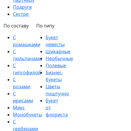
партнеру
Подруге
Сестре
По составу
По типу
С
Букет
ромашками
невесты
С
Шикарные
тюльпанами
Необычные
С
Полевые
гипсофилой
Бизнес-
С
букеты
розами
Цветы
С
поштучно
ирисами
Букет
Микс
от
Монобукеты
флориста
С
герберами