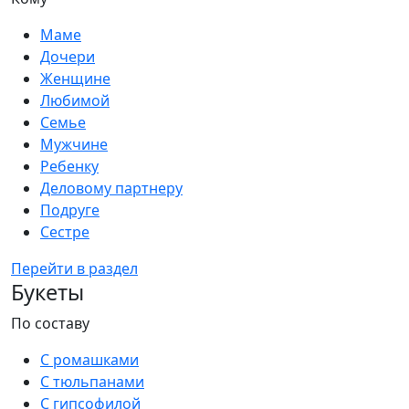
Маме
Дочери
Женщине
Любимой
Семье
Мужчине
Ребенку
Деловому партнеру
Подруге
Сестре
Перейти в раздел
Букеты
По составу
С ромашками
С тюльпанами
С гипсофилой