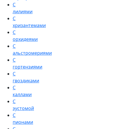
С
лилиями
С
хризантемами
С
орхидеями
С
альстромериями
С
гортензиями
С
гвоздиками
С
каллами
С
эустомой
С
пионами