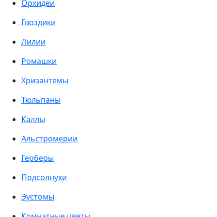
Орхидеи
Гвоздики
Лилии
Ромашки
Хризантемы
Тюльпаны
Каллы
Альстромерии
Герберы
Подсолнухи
Эустомы
Комнатные цветы