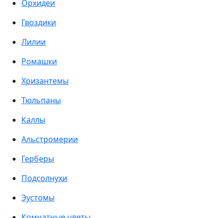
Орхидеи
Гвоздики
Лилии
Ромашки
Хризантемы
Тюльпаны
Каллы
Альстромерии
Герберы
Подсолнухи
Эустомы
Комнатные цветы