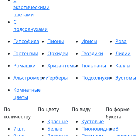
С
экзотическими
цветами
С
подсолнухами
Гипсофила
Пионы
Ирисы
Роза
Гортензии
Орхидеи
Гвоздики
Лилии
Ромашки
Хризантемы
Тюльпаны
Каллы
Альстромерии
Герберы
Подсолнухи
Эустомы
Комнатные
цветы
По
По цвету
По виду
По форме
количеству
букета
Красные
Кустовые
7 шт.
Белые
Пионовидные
В