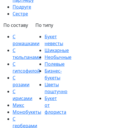
партнеру
Подруге
Сестре
По составу
По типу
С
Букет
ромашками
невесты
С
Шикарные
тюльпанами
Необычные
С
Полевые
гипсофилой
Бизнес-
С
букеты
розами
Цветы
С
поштучно
ирисами
Букет
Микс
от
Монобукеты
флориста
С
герберами