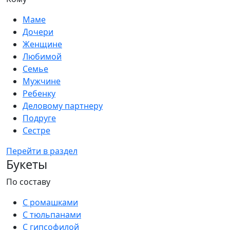
Маме
Дочери
Женщине
Любимой
Семье
Мужчине
Ребенку
Деловому партнеру
Подруге
Сестре
Перейти в раздел
Букеты
По составу
С ромашками
С тюльпанами
С гипсофилой