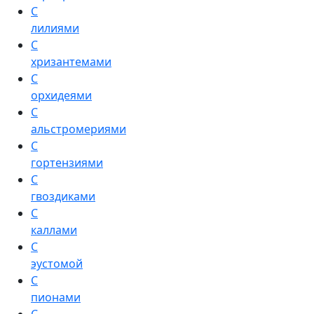
С
лилиями
С
хризантемами
С
орхидеями
С
альстромериями
С
гортензиями
С
гвоздиками
С
каллами
С
эустомой
С
пионами