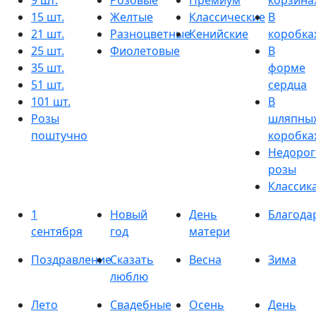
9 шт.
Розовые
Премиум
корзина
15 шт.
Желтые
Классические
В
21 шт.
Разноцветные
Кенийские
коробка
25 шт.
Фиолетовые
В
35 шт.
форме
51 шт.
сердца
101 шт.
В
Розы
шляпны
поштучно
коробка
Недорог
розы
Классик
1
Новый
День
Благода
сентября
год
матери
Поздравление
Сказать
Весна
Зима
люблю
Лето
Свадебные
Осень
День