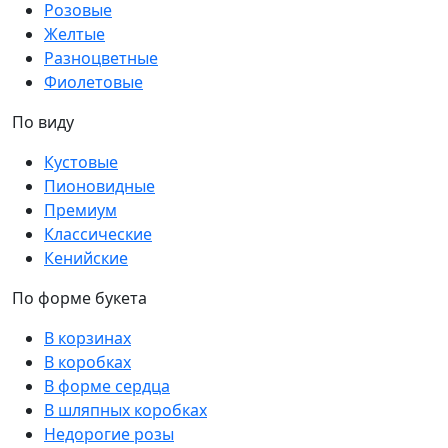
Розовые
Желтые
Разноцветные
Фиолетовые
По виду
Кустовые
Пионовидные
Премиум
Классические
Кенийские
По форме букета
В корзинах
В коробках
В форме сердца
В шляпных коробках
Недорогие розы