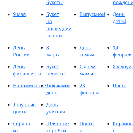
букеты
рожден
9 мая
Букет
Выпускной
День
на
детей
последний
звонок
День
8
День
14
России
марта
семьи
февраля
День
Букет
С днем
Хэллоуи
финансиста
невесте
мамы
Напоминание о важном
Татьянин
23
Пасха
день
февраля
Траурные
День
цветы
учителя
Сердца
Шляпные
Цветы
Корзин
из
коробки
в
с