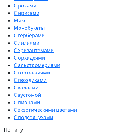
С розами
С ирисами
Микс
Монобукеты
С герберами
С лилиями
С хризантемами
С орхидеями
С альстромериями
С гортензиями
С гвоздиками
С каллами
С эустомой
С пионами
С экзотическими цветами
С подсолнухами
По типу